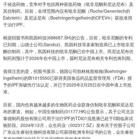
子候选药物，竞争对手包括两种获批药物（吡非尼酮和尼达尼布）及
其仿制药。目前，全球范围内仅有吡非尼酮（Roche/Genentech的
Esbriet®）及尼达尼布（BoehringerIngelheim的OFEV®）获批准用
于治疗IPF。
根据招股书和凯因科技(688687.SH)的公告，目前，吡非尼酮的专利
已到期，山德士公司(Sandoz)、凯因科技等多家制造商已上市吡非尼
酮仿制药，其中，凯因科技的吡非尼酮已在中国上市。而尼达尼布仿
制药则预计于2026年在中国上市，届时尼达尼布相关专利也将到期。
值得注意的是，招股书显示，德国公司勃林格殷格翰(Boehringer-
Ingelheim)的BI1015550已获得美国食品药品监督管理局（FDA）授
予的IPF突破性疗法认定，并已于2025年2月25日在中国申请上市批
准。
目前，国内也有越来越多的生物医药企业跻身仿制吡非尼酮和尼达尼
布的赛道。例如，中国生物制药(01177.HK)公告显示，其子公司北京
泰德制药股份有限公司用于治疗IPF的TDI01混悬液已处于II期临床试
验阶段。2024年12月，众生药业（002317.SZ）发布关于控股子公司
广东众生睿创生物科技有限公司获得欧洲专利证书的公告，众生睿创
开发的IPF治疗药品正处于II期临床的准备阶段。‌