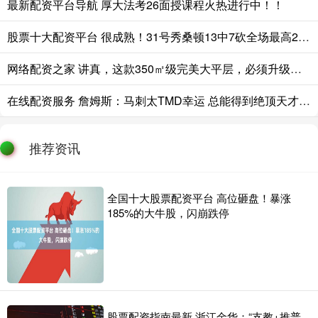
最新配资平台导航 厚大法考26面授课程火热进行中！！
股票十大配资平台 很成熟！31号秀桑顿13中7砍全场最高23分外加4板2断 三分4中2
网络配资之家 讲真，这款350㎡级完美大平层，必须升级改造！
在线配资服务 詹姆斯：马刺太TMD幸运 总能得到绝顶天才&从上将到邓肯再到文班
推荐资讯
全国十大股票配资平台 高位砸盘！暴涨
185%的大牛股，闪崩跌停
股票配资指南最新 浙江金华：“支教+推普