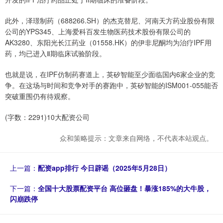
此外，泽璟制药（688266.SH）的杰克替尼、河南天方药业股份有限
公司的YPS345、上海爱科百发生物医药技术股份有限公司的
AK3280、东阳光长江药业（01558.HK）的伊非尼酮均为治疗IPF用
药，均已进入Ⅱ期临床试验阶段。
也就是说，在IPF仿制药赛道上，英矽智能至少面临国内6家企业的竞
争。在这场与时间和竞争对手的赛跑中，英矽智能的ISM001-055能否
突破重围仍有待观察。
(字数：2291)10大配资公司
众和策略提示：文章来自网络，不代表本站观点。
上一篇：
配资app排行 今日辟谣（2025年5月28日）
下一篇：
全国十大股票配资平台 高位砸盘！暴涨185%的大牛股，
闪崩跌停