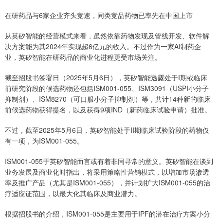
在研药品与6家企业齐头竞速，同类竞品药物已率先在中国上市
从英矽智能的经营模式来看，虽然依靠药物发现及管线开发、软件解
决方案能为其2024年实现超6亿元的收入。不过作为一家AI制药企
业，英矽智能在研药品的商业化进程更受市场关注。
截至招股书签署日（2025年5月6日），英矽智能透露处于I期或临床
前研究阶段的候选药物还包括ISM001-055、ISM3091（USPI小分子
抑制剂）、ISM8270（可口服小分子抑制剂）等，共计14种新的临床
前候选药物获得提名，以及获得9项IND（新药临床试验申请）批准。
不过，截至2025年5月6日，英矽智能处于II期临床试验阶段的药物仅
有一项，为ISM001-055。
ISM001-055于英矽智能而言或有着非同寻常的意义。英矽智能在谈到
业务发展及商业化时指出，将采用策略性营销模式，以增加市场渗透
率及推广产品（尤其是ISM001-055），并计划扩大ISM001-055的治
疗适应证范围，以最大化其临床及商业潜力。
根据招股书的介绍，ISM001-055是主要用于IPF的潜在治疗方案小分