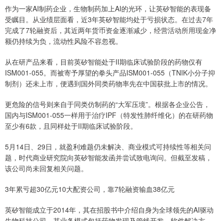
作为一家AI制药企业，生物制药加上AI的光环，让英矽智能的表现备
受瞩目。从业绩层面看，近3年英矽智能均处于亏损状态。在过去7年
完成了7轮融资后，其近两年货币资金逐渐减少，经营活动所用现金净
额仍持续为负，流动性风险不容忽视。
从在研产品来看，目前英矽智能处于II期临床试验阶段的药物仅有
ISM001-055。而被寄予厚望的拳头产品ISM001-055（TNIK小分子抑
制剂）还未上市，便遇到国外同类药物率先在中国获批上市的情况。
更危险的信号则来自于同类仿制药的“大军压境”。根据各企业公告，
国内与ISM001-055一样用于治疗IPF（特发性肺纤维化）的在研药物
至少有6款，且同样处于II期临床试验阶段。
5月14日、29日，就盈利难题仍未解决、商业模式可持续性等相关问
题，时代商业研究院向英矽智能发函并尝试致电询问。但截至发稿，
该公司尚未回复相关问题。
3年累亏超30亿元10大配资公司，靠7轮融资输血38亿元
英矽智能成立于2014年，其在招股书中介绍自身为全球领先的AI驱动
生物科技公司。其业务模式包括药物发现及管线开发、软件解决方